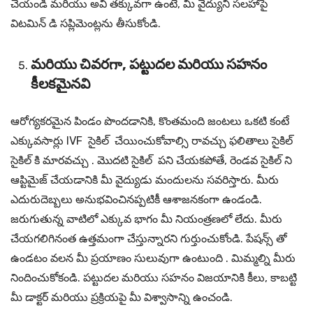
చేయండి మరియు అవి తక్కువగా ఉంటే, మీ వైద్యుని సలహాపై
విటమిన్ డి సప్లిమెంట్లను తీసుకోండి.
మరియు చివరగా, పట్టుదల మరియు సహనం
కీలకమైనవి
ఆరోగ్యకరమైన పిండం పొందడానికి, కొంతమంది జంటలు ఒకటి కంటే
ఎక్కువసార్లు IVF సైకిల్ చేయించుకోవాల్సి రావచ్చు ఫలితాలు సైకిల్
సైకిల్ కి మారవచ్చు . మొదటి సైకిల్ పని చేయకపోతే, రెండవ సైకిల్ ని
ఆప్టిమైజ్ చేయడానికి మీ వైద్యుడు మందులను సవరిస్తారు. మీరు
ఎదురుదెబ్బలు అనుభవించినప్పటికీ ఆశాజనకంగా ఉండండి.
జరుగుతున్న వాటిలో ఎక్కువ భాగం మీ నియంత్రణలో లేదు. మీరు
చేయగలిగినంత ఉత్తమంగా చేస్తున్నారని గుర్తుంచుకోండి. పేషన్స్ తో
ఉండటం వలన మీ ప్రయాణం సులువుగా ఉంటుంది . మిమ్మల్ని మీరు
నిందించుకోకండి. పట్టుదల మరియు సహనం విజయానికి కీలు, కాబట్టి
మీ డాక్టర్ మరియు ప్రక్రియపై మీ విశ్వాసాన్ని ఉంచండి.