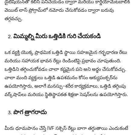
డైటీషియన్‌తో కలిసి పనిచేయడం ద్వారా మరియు కార్డియోమెటబాలిక్
వెయిట్ లాస్ ప్రోగ్రామ్‌లో నమోదు చేసుకోవడం ద్వారా బరువు
తగ్గవచ్చు.
మిమ్మల్ని మీరు ఒత్తిడికి గురి చేయకండి
ఒక వ్యక్తి యొక్క ప్రాథమిక ఒత్తిడి స్థాయి సహజమైన గర్భధారణ రేటు
మరియు సహాయక భావన రేట్లు రెండింటిపై ప్రభావం చూపుతుంది.
ఒత్తిడిని తగ్గించుకోవడం చాలా కష్టమైన పని అని అర్థం చేసుకోవచ్చు.
చాలా మంది వ్యక్తులు ఒత్తిడి ఉపశమనం కోసం ఆక్యుపంక్చర్‌ను
ఉపయోగిస్తారు, అలాగే మనస్సు-శరీర కార్యక్రమాలు, ఒత్తిడి తగ్గింపు
వర్క్‌షాప్‌లు మరియు స్థితిస్థాపకత శిక్షణా సెషన్‌లను ఉపయోగిస్తారు.
పొగ త్రాగరాదు
మీరు ధూమపానం చేస్తే IVF సక్సెస్ రేట్లు బాగా తగ్గుతాయి ఎందుకంటే