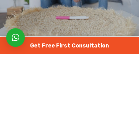
Get Free First Consultation
FEMALE FERTILITY
MALE FERTILITY
WOMEN HEALTH
ఇంఫెర్టిలిటీ సమస్యలనుండి బయటపడటానికి కొన్ని
మార్గదర్శకాలు
April 7, 2023
915 views
0
ప్రతి ఒక్కరి పునరుత్పత్తి వ్యవస్థ వారి ఆరోగ్యం పైన ప్రభావం
చూపిస్తుంది . మీ పునరుత్పత్తి కి మీరు చేయగలిగిన మంచి పని దీర్ఘ
మరియు ఆరోగ్యవంతమైన జీవితాన్ని గడపడం. హైదరాబాద్‌లో మీకు
సహాయపడే అనేక టాప్
ఇంఫెర్టిలిటీ క్లినిక్
లు ఉన్నాయి.