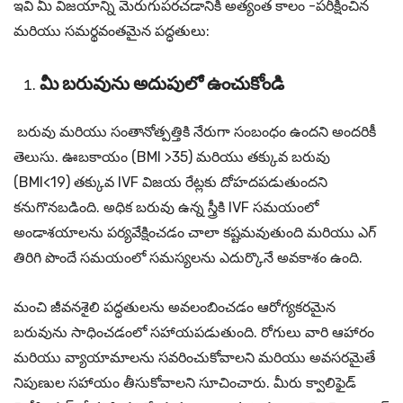
ఇవి మీ విజయాన్ని మెరుగుపరచడానికి అత్యంత కాలం -పరీక్షించిన
మరియు సమర్థవంతమైన పద్ధతులు:
మీ బరువును అదుపులో ఉంచుకోండి
బరువు మరియు సంతానోత్పత్తికి నేరుగా సంబంధం ఉందని అందరికీ
తెలుసు. ఊబకాయం (BMI >35) మరియు తక్కువ బరువు
(BMI<19) తక్కువ IVF విజయ రేట్లకు దోహదపడుతుందని
కనుగొనబడింది. అధిక బరువు ఉన్న స్త్రీకి IVF సమయంలో
అండాశయాలను పర్యవేక్షించడం చాలా కష్టమవుతుంది మరియు ఎగ్
తిరిగి పొందే సమయంలో సమస్యలను ఎదుర్కొనే అవకాశం ఉంది.
మంచి జీవనశైలి పద్ధతులను అవలంబించడం ఆరోగ్యకరమైన
బరువును సాధించడంలో సహాయపడుతుంది. రోగులు వారి ఆహారం
మరియు వ్యాయామాలను సవరించుకోవాలని మరియు అవసరమైతే
నిపుణుల సహాయం తీసుకోవాలని సూచించారు. మీరు క్వాలిఫైడ్