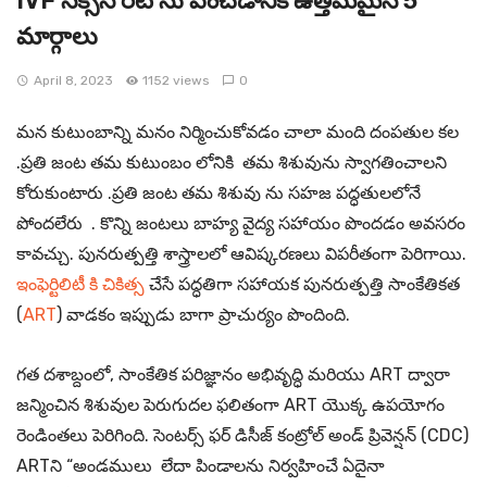
IVF సక్సెస్ రేట్ ను పెంచడానికి ఉత్తమమైన 5
మార్గాలు
April 8, 2023
1152 views
0
మన కుటుంబాన్ని మనం నిర్మించుకోవడం చాలా మంది దంపతుల కల
.ప్రతి జంట తమ కుటుంబం లోనికి తమ శిశువును స్వాగతించాలని
కోరుకుంటారు .ప్రతి జంట తమ శిశువు ను సహజ పద్ధతులలోనే
పోందలేరు . కొన్ని జంటలు బాహ్య వైద్య సహాయం పొందడం అవసరం
కావచ్చు. పునరుత్పత్తి శాస్త్రాలలో ఆవిష్కరణలు విపరీతంగా పెరిగాయి.
ఇంఫెర్టిలిటీ కి చికిత్స
చేసే పద్ధతిగా సహాయక పునరుత్పత్తి సాంకేతికత
(
ART
) వాడకం ఇప్పుడు బాగా ప్రాచుర్యం పొందింది.
గత దశాబ్దంలో, సాంకేతిక పరిజ్ఞానం అభివృద్ధి మరియు ART ద్వారా
జన్మించిన శిశువుల పెరుగుదల ఫలితంగా ART యొక్క ఉపయోగం
రెండింతలు పెరిగింది. సెంటర్స్ ఫర్ డిసీజ్ కంట్రోల్ అండ్ ప్రివెన్షన్ (CDC)
ARTని “అండములు లేదా పిండాలను నిర్వహించే ఏదైనా