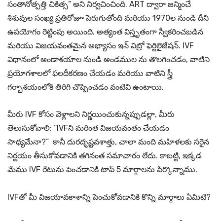
సంతానోత్పత్తి చికిత్స” అని నిర్వచించింది. ART ద్వారా జన్మించే
శిశువుల సంఖ్య ప్రతిరోజూ పెరుగుతోంది మరియు 1970ల నుండి దీని
ఉపయోగం రెట్టింపు అయింది. అత్యంత విస్తృతంగా స్వీకరించబడిన
మరియు విజయవంతమైన అభ్యాసం ఇన్ విట్రో ఫెర్టిలైజేషన్. IVF
విధానంలో అండాశయాల నుండి అండముల ను తొలగించడం, వాటిని
ప్రయోగశాలలో ఫలదీకరణం చేయడం మరియు వాటిని స్త్రీ
గర్భాశయంలోకి తిరిగి చొప్పించడం వంటివి ఉంటాయి.
మీరు IVF కోసం వెళ్లాలని నిర్ణయించుకున్నప్పుడల్లా, మీరు
తెలుసుకోవాలి: “IVFని మరింత విజయవంతం చేయడం
సాధ్యమేనా?” కానీ దురదృష్టవశాత్తు, చాలా మంది మహిళలకు సరైన
నిర్ణయం తీసుకోవడానికి తగినంత సమాచారం లేదు. కాబట్టి, ఇక్కడ
మేము IVF రేటును పెంచడానికి టాప్ 5 మార్గాలను పేర్కొన్నాము.
IVFతో మీ విజయావకాశాన్ని పెంచుకోవడానికి కొన్ని మార్గాలు ఏమిటి?