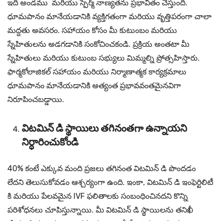
ఇది అండము మరియు స్పెర్మ్ నాణ్యతను ప్రభావితం చేస్తుంది.
ధూమపానం మానేయడానికి వ్యక్తిగతంగా మరియు వృత్తిపరంగా చాలా
మద్దతు అవసరం. సహాయం కోసం మీ కుటుంబం మరియు
స్నేహితులను అడగడానికి సంకోచించకండి. ప్రక్రియ అంతటా మీ
స్నేహితులు మరియు కుటుంబ సభ్యులు మిమ్మల్ని ప్రోత్సహిస్తారు.
ఫార్మకోలాజికల్ సహాయం మరియు నిర్మాణాత్మక కార్యక్రమాలు
ధూమపానం మానేయడానికి అత్యంత ప్రభావవంతమైనవిగా
నిరూపించబడ్డాయి.
విటమిన్ డి స్థాయిలు తగినంతగా ఉన్నాయని
నిర్ధారించుకోండి
40% కంటే ఎక్కువ మంది ప్రజలు తగినంత విటమిన్ డి పొందడం
లేదని తెలుసుకోవడం ఆశ్చర్యంగా ఉంది. ఇంకా, విటమిన్ డి ఇంఫెర్టిలిటీ
కి మరియు పేలవమైన IVF ఫలితాలకు సంబంధించినదని కొన్ని
పరిశోధనలు చూపిస్తున్నాయి. మీ విటమిన్ డి స్థాయిలను తనిఖీ