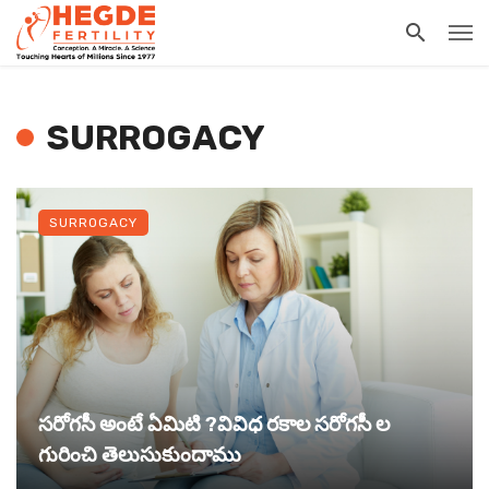
SURROGACY
SURROGACY
సరోగసీ అంటే ఏమిటి ?వివిధ రకాల సరోగసీ ల
గురించి తెలుసుకుందాము