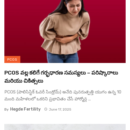
PCOS
PCOS వల్ల కలిగే గర్భధారణ సమస్యలు – పరిష్కారాలు
మరియు చికిత్సలు
PCOS (పాలిసిస్టిక్ ఓవరీ సిండ్రోమ్) అనేది పునరుత్పత్తి యుగం ఉన్న 10
మంది మహిళలలో ఒకరిని ప్రభావితం చేసే హార్మోన్ల ...
Hegde Fertility
By
June 17, 2025