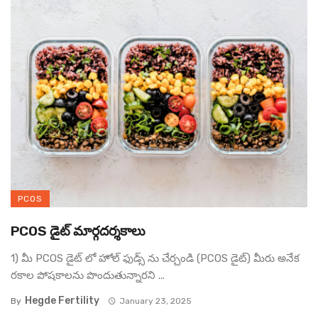
PCOS
PCOS డైట్ మార్గదర్శకాలు
1) మీ PCOS డైట్ లో హోల్ ఫుడ్స్ ను చేర్చండి (PCOS డైట్) మీరు అనేక
రకాల పోషకాలను పొందుతున్నారని ...
Hegde Fertility
By
January 23, 2025