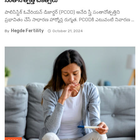
సంతానోత్పత్తి చికిత్సలు
పాలిసిస్టిక్ ఓవేరియన్ డిజార్డర్ (PCOD) అనేది స్త్రీ సంతానోత్పత్తిని
ప్రభావితం చేసే సాధారణ హార్మోన్ల రుగ్మత. PCODకి ఎటువంటి నివారణ ...
Hegde Fertility
By
October 21, 2024