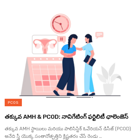
PCOS
తక్కువ AMH & PCOD: నావిగేటింగ్ ఫర్టిలిటీ ఛాలెంజెస్
తక్కువ AMH స్థాయిలు మరియు పాలిసిస్టిక్ ఓవేరియన్ డిసీజ్ (PCOD)
అనేది స్త్రీ యొక్క సంతానోత్పత్తిని క్లిష్టతరం చేసే రెండు ...