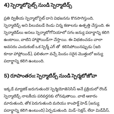
4) స్పెర్మాటోసైట్స్ నుండి స్పెర్మాటిడ్స్
ప్రతి ద్వితీయ స్పెర్మాటోసైట్ దాని విభజనను కొనసాగిస్తుంది,
స్పెర్మాటిడ్స్ అని పిలువబడే రెండు చిన్న కణాలను ఉత్పత్తి చేస్తుంది. ఈ
స్పెర్మాటిడ్‌లు అసలు స్పెర్మాటోగోనియాలో సగం జన్యు పదార్థాన్ని కలిగి
ఉంటాయి, వాటిని హాప్లోయిడ్‌గా చేస్తాయి. ఈ విభజించడం చాలా
అవసరం ఎందుకంటే ఒక స్పెర్మ్ ఎగ్ తో కలిసిపోయినప్పుడు (ఇది
కూడా హాప్లోయిడ్), ఫలితంగా వచ్చే పిండం సరైన మొత్తంలో జన్యు
పదార్థాన్ని కలిగి ఉంటుంది.
5) రూపాంతరం: స్పెర్మాటిడ్స్ నుండి స్పెర్మటోజోవా
ఇక్కడే మ్యాజిక్ జరుగుతుంది! స్పెర్మియోజెనిసిస్ అనే ప్రక్రియలో రౌండ్
స్పెర్మాటిడ్స్ నాటకీయ పరివర్తనకు లోనవుతాయి. వాటి ఆకారం
మారుతుంది, తోక పెరుగుతుంది మరియు కాంపాక్ట్ హెడ్ (జన్యు
పదార్థాన్ని కలిగి ఉంటుంది) ఏర్పడుతుంది. మిడ్-సెక్షన్, లేదా మిడ్‌పీస్,