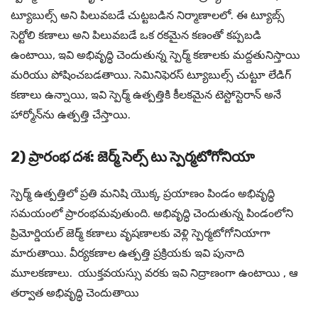
ట్యూబుల్స్ అని పిలువబడే చుట్టబడిన నిర్మాణాలలో. ఈ ట్యూబ్స్
సెర్టోలి కణాలు అని పిలువబడే ఒక రకమైన కణంతో కప్పబడి
ఉంటాయి, ఇవి అభివృద్ధి చెందుతున్న స్పెర్మ్ కణాలకు మద్దతునిస్తాయి
మరియు పోషించబడతాయి. సెమినిఫెరస్ ట్యూబుల్స్ చుట్టూ లేడిగ్
కణాలు ఉన్నాయి, ఇవి స్పెర్మ్ ఉత్పత్తికి కీలకమైన టెస్టోస్టెరాన్ అనే
హార్మోన్‌ను ఉత్పత్తి చేస్తాయి.
2) ప్రారంభ దశ: జెర్మ్ సెల్స్ టు స్పెర్మటోగోనియా
స్పెర్మ్ ఉత్పత్తిలో ప్రతి మనిషి యొక్క ప్రయాణం పిండం అభివృద్ధి
సమయంలో ప్రారంభమవుతుంది. అభివృద్ధి చెందుతున్న పిండంలోని
ప్రిమోర్డియల్ జెర్మ్ కణాలు వృషణాలకు వెళ్లి స్పెర్మటోగోనియాగా
మారుతాయి. వీర్యకణాల ఉత్పత్తి ప్రక్రియకు ఇవి పునాది
మూలకణాలు. యుక్తవయస్సు వరకు ఇవి నిద్రాణంగా ఉంటాయి , ఆ
తర్వాత అభివృద్ధి చెందుతాయి