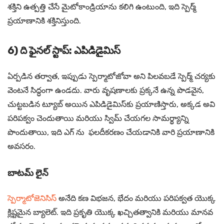
శక్తిని ఉత్పత్తి చేసే మైటోకాండ్రియాను కలిగి ఉంటుంది, ఇది స్పెర్మ్
ప్రయాణానికి శక్తినిస్తుంది.
6) ది ఫైనల్ స్టాప్: ఎపిడిడైమిస్
ఏర్పడిన తర్వాత, ఇప్పుడు స్పెర్మాటోజోవా అని పిలవబడే స్పెర్మ్ చర్యకు
వెంటనే సిద్ధంగా ఉండదు. వారు వృషణాలకు ప్రక్కనే ఉన్న పొడవైన,
చుట్టబడిన ట్యూబ్ అయిన ఎపిడిడైమిస్‌కు ప్రయాణిస్తారు, అక్కడ అవి
పరిపక్వం చెందుతాయి మరియు స్విమ్ చేయగల సామర్థ్యాన్ని
పొందుతాయి, ఇది ఎగ్ ను ఫలదీకరణం చేయడానికి వారి ప్రయాణానికి
అవసరం.
బాటమ్ లైన్
స్పెర్మాటోజెనిసిస్
అనేది కణ విభజన, భేదం మరియు పరిపక్వత యొక్క
క్లిష్టమైన బ్యాలెట్. ఇది ప్రకృతి యొక్క ఖచ్చితత్వానికి మరియు మానవ