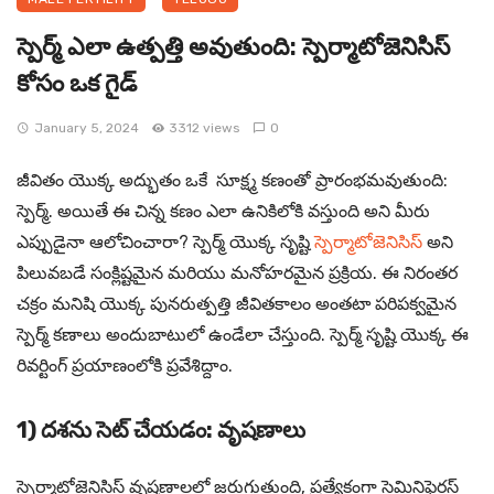
స్పెర్మ్ ఎలా ఉత్పత్తి అవుతుంది: స్పెర్మాటోజెనిసిస్
కోసం ఒక గైడ్
January 5, 2024
3312 views
0
జీవితం యొక్క అద్భుతం ఒకే సూక్ష్మ కణంతో ప్రారంభమవుతుంది:
స్పెర్మ్. అయితే ఈ చిన్న కణం ఎలా ఉనికిలోకి వస్తుంది అని మీరు
ఎప్పుడైనా ఆలోచించారా? స్పెర్మ్ యొక్క సృష్టి
స్పెర్మాటోజెనిసిస్
అని
పిలువబడే సంక్లిష్టమైన మరియు మనోహరమైన ప్రక్రియ. ఈ నిరంతర
చక్రం మనిషి యొక్క పునరుత్పత్తి జీవితకాలం అంతటా పరిపక్వమైన
స్పెర్మ్ కణాలు అందుబాటులో ఉండేలా చేస్తుంది. స్పెర్మ్ సృష్టి యొక్క ఈ
రివర్టింగ్ ప్రయాణంలోకి ప్రవేశిద్దాం.
1) దశను సెట్ చేయడం: వృషణాలు
స్పెర్మాటోజెనిసిస్ వృషణాలలో జరుగుతుంది, ప్రత్యేకంగా సెమినిఫెరస్