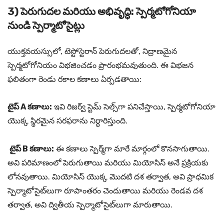
3) పెరుగుదల మరియు అభివృద్ధి: స్పెర్మటోగోనియా
నుండి స్పెర్మాటోసైట్లు
యుక్తవయస్సులో, టెస్టోస్టెరాన్ పెరుగుదలతో, నిద్రాణమైన
స్పెర్మటోగోనియం విభజించడం ప్రారంభమవుతుంది. ఈ విభజన
ఫలితంగా రెండు రకాల కణాలు ఏర్పడతాయి:
టైప్ A కణాలు:
ఇవి రిజర్వ్ స్టెమ్ సెల్స్‌గా పనిచేస్తాయి, స్పెర్మటోగోనియా
యొక్క స్థిరమైన సరఫరాను నిర్ధారిస్తుంది.
టైప్ B కణాలు:
ఈ కణాలు స్పెర్మ్‌గా మారే మార్గంలో కొనసాగుతాయి.
అవి పరిమాణంలో పెరుగుతాయి మరియు మియోసిస్ అనే ప్రక్రియకు
లోనవుతాయి. మియోసిస్ యొక్క మొదటి దశ తర్వాత, అవి ప్రాధమిక
స్పెర్మాటోసైట్‌లుగా రూపాంతరం చెందుతాయి మరియు రెండవ దశ
తర్వాత, అవి ద్వితీయ స్పెర్మాటోసైట్‌లుగా మారుతాయి.