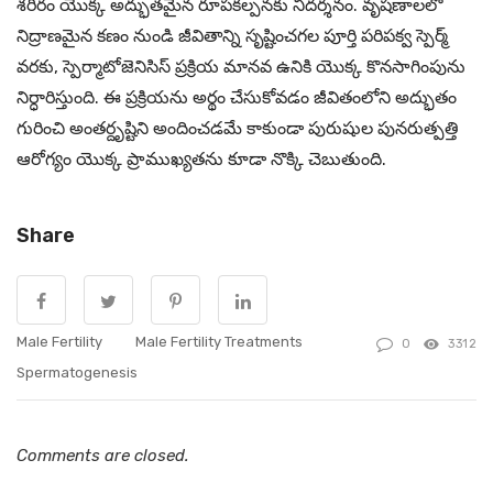
శరీరం యొక్క అద్భుతమైన రూపకల్పనకు నిదర్శనం. వృషణాలలో
నిద్రాణమైన కణం నుండి జీవితాన్ని సృష్టించగల పూర్తి పరిపక్వ స్పెర్మ్
వరకు, స్పెర్మాటోజెనిసిస్ ప్రక్రియ మానవ ఉనికి యొక్క కొనసాగింపును
నిర్ధారిస్తుంది. ఈ ప్రక్రియను అర్థం చేసుకోవడం జీవితంలోని అద్భుతం
గురించి అంతర్దృష్టిని అందించడమే కాకుండా పురుషుల పునరుత్పత్తి
ఆరోగ్యం యొక్క ప్రాముఖ్యతను కూడా నొక్కి చెబుతుంది.
Share
Male Fertility
Male Fertility Treatments
0
3312
Spermatogenesis
Comments are closed.